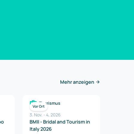
Mehr anzeigen
Tourismus
Vor Ort
3. Nov.
-
4
,
2026
xpo
BMII - Bridal and Tourism in
Italy 2026