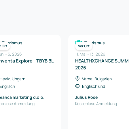
Tourismus
Tourismus
r Ort
Vor Ort
uni
-
5
,
2026
11. Mai
-
13
,
2026
venta Explore - TBYB BL
HEALTHXCHANGE SUMM
2026
Heviz, Ungarn
Varna, Bulgarien
Englisch
Englisch
und
eranca marketing d.o.o.
Julius Rose
tenlose Anmeldung
Kostenlose Anmeldung