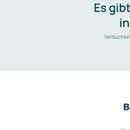
Es gib
i
Versuchen
B