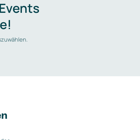
 Events
e!
zuwählen.
en