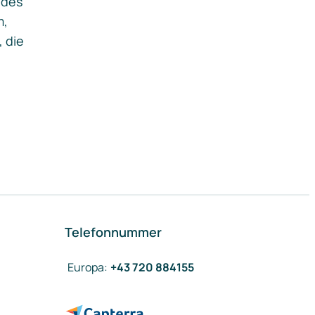
ides
m,
, die
Telefonnummer
Europa
:
+43 720 884155