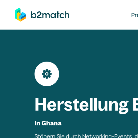
auptinhalt springen
Pr
Herstellung 
In Ghana
Stöbern Sie durch Networking-Events, di