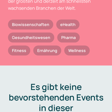
der größten und derzeit am schnellsten
wachsenden Branchen der Welt.
Biowissenschaften
eHealth
Gesundheitswesen
Pharma
Fitness
Ernährung
Wellness
Es gibt keine
bevorstehenden Events
in dieser