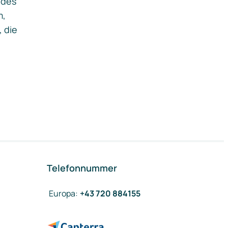
ides
m,
, die
Telefonnummer
Europa
:
+43 720 884155