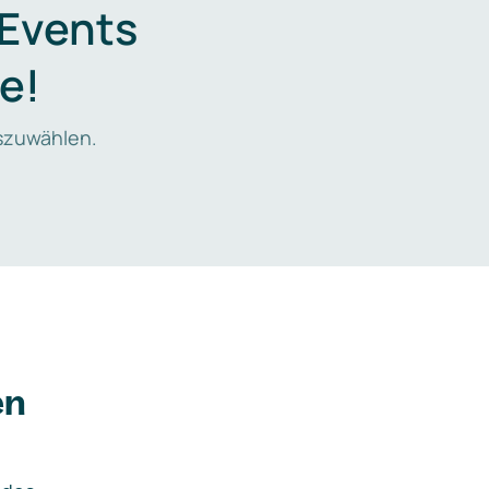
 Events
e!
zuwählen.
en