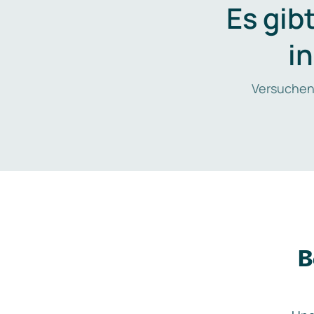
Es gib
i
Versuchen
B