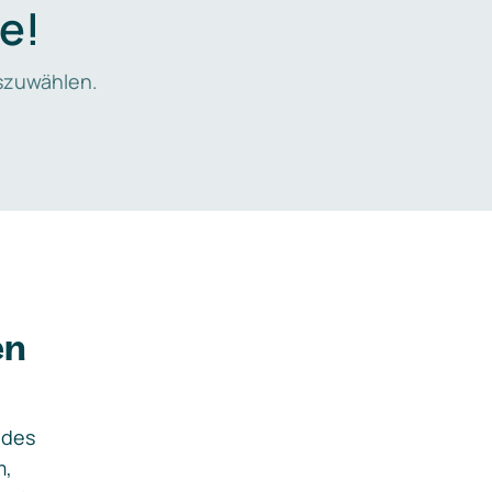
e!
zuwählen.
en
ides
m,