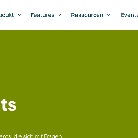
odukt
Features
Ressourcen
Event
ts
nts, die sich mit Fragen