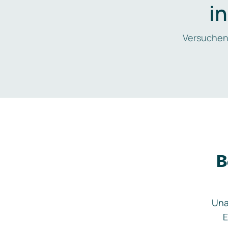
i
Versuchen
B
Una
E