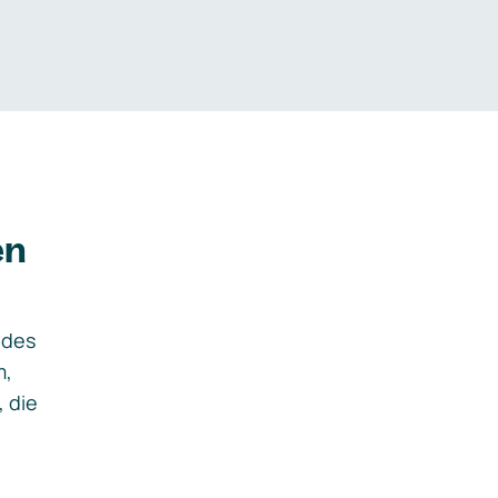
en
ides
m,
, die