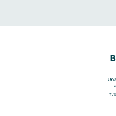
B
Una
E
Inve