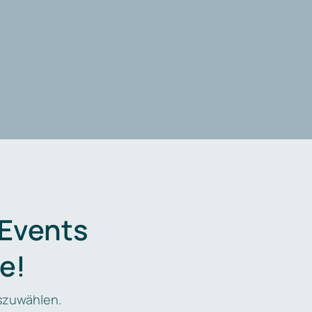
 Events
e!
zuwählen.