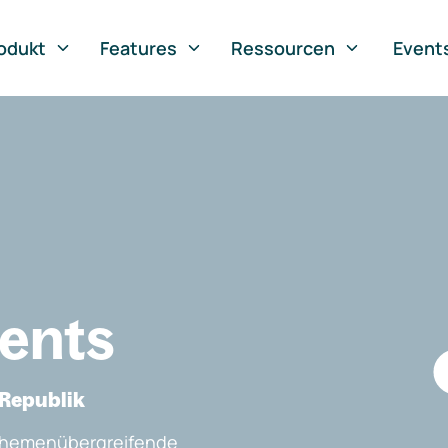
odukt
Features
Ressourcen
Event
vents
 Republik
, themenübergreifende