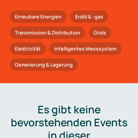
Erneubare Energien
Erdöl & -gas
Trans­mis­si­on & Distribution
Grids
Elektrizität
intelligentes Messsystem
Generierung & Lagerung
Es gibt keine
bevorstehenden Events
in dieser