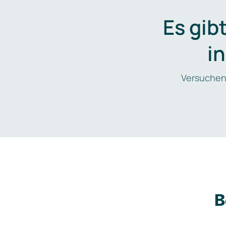
Es gib
i
Versuchen
B