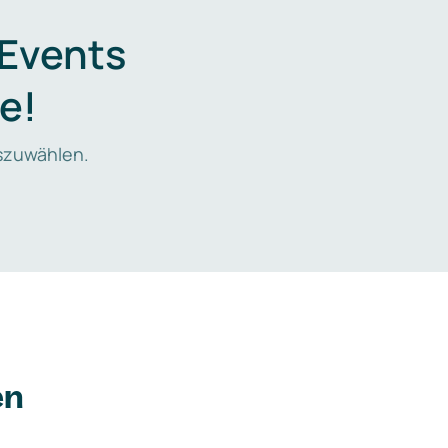
 Events
e!
zuwählen.
en