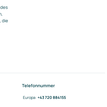
ides
m,
, die
Telefonnummer
Europa
:
+43 720 884155