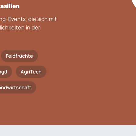
asilien
g-Events, die sich mit
chkeiten in der
Feldfrüchte
agd
AgriTech
Landwirtschaft