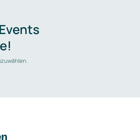
 Events
e!
zuwählen.
en