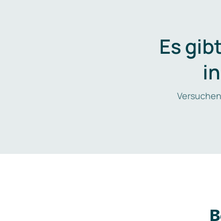
Es gib
i
Versuchen
B