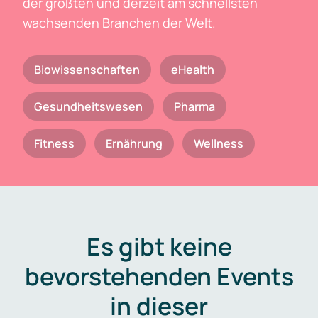
der größten und derzeit am schnellsten
wachsenden Branchen der Welt.
Biowissenschaften
eHealth
Gesundheitswesen
Pharma
Fitness
Ernährung
Wellness
Es gibt keine
bevorstehenden Events
in dieser