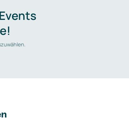
 Events
e!
zuwählen.
en