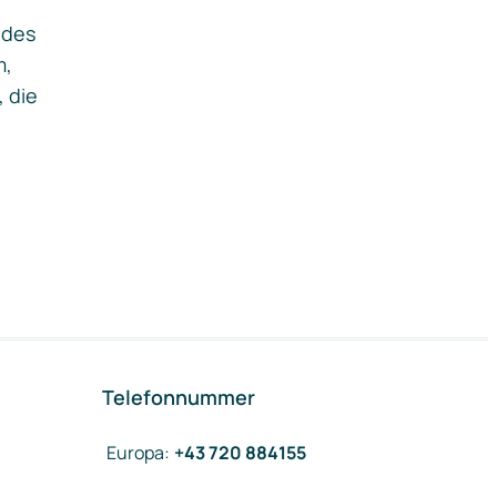
ides
m,
, die
Telefonnummer
Europa
:
+43 720 884155