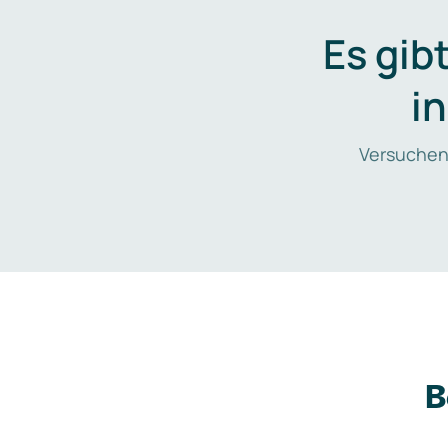
Es gib
i
Versuchen
B