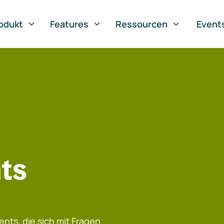
odukt
Features
Ressourcen
Event
ts
nts, die sich mit Fragen