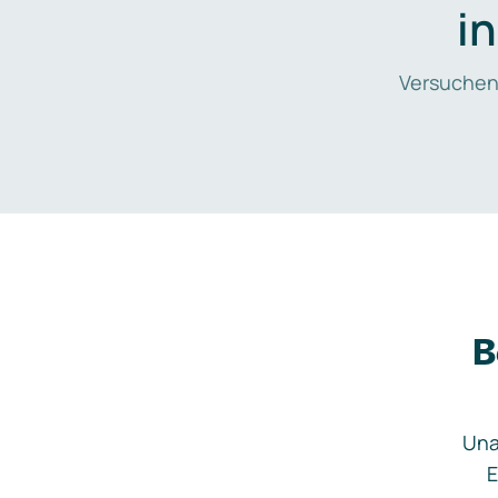
i
Versuchen
B
Una
E