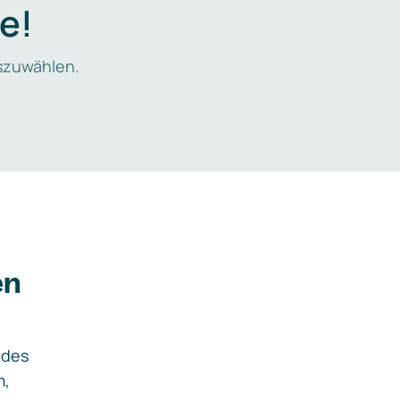
e!
zuwählen.
en
ides
m,