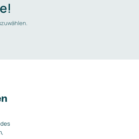
e!
zuwählen.
en
ides
m,