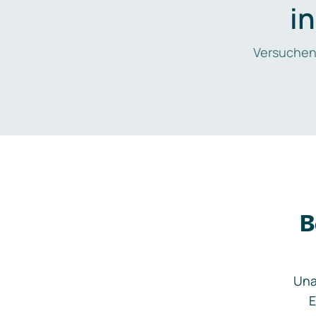
i
Versuchen
B
Una
E