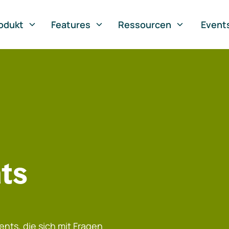
odukt
Features
Ressourcen
Event
ts
nts, die sich mit Fragen