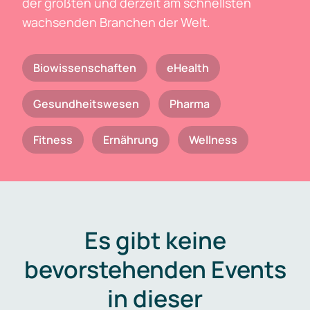
der größten und derzeit am schnellsten
wachsenden Branchen der Welt.
Biowissenschaften
eHealth
Gesundheitswesen
Pharma
Fitness
Ernährung
Wellness
Es gibt keine
bevorstehenden Events
in dieser