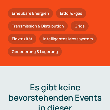
Erneubare Energien
Erdöl & -gas
Trans­mis­si­on & Distribution
Grids
Elektrizität
intelligentes Messsystem
Generierung & Lagerung
Es gibt keine
bevorstehenden Events
in dieser