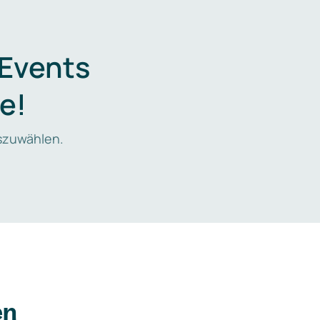
 Events
e!
zuwählen.
en