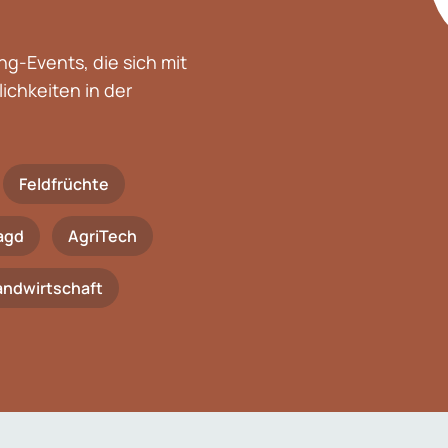
g-Events, die sich mit
chkeiten in der
Feldfrüchte
agd
AgriTech
Landwirtschaft