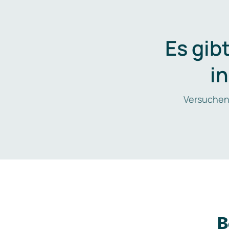
Es gib
i
Versuchen
B