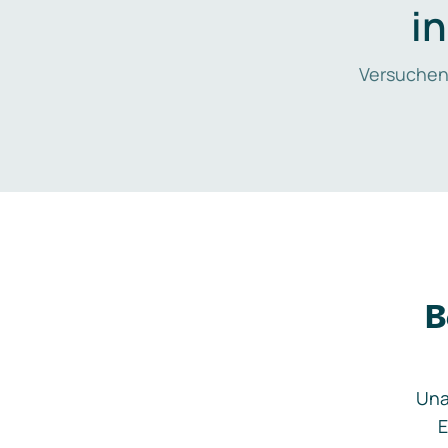
i
Versuchen
B
Una
E