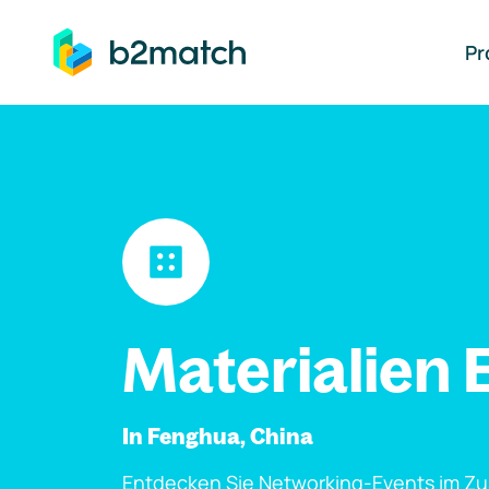
auptinhalt springen
Pr
Materialien 
In Fenghua, China
Entdecken Sie Networking-Events im Z