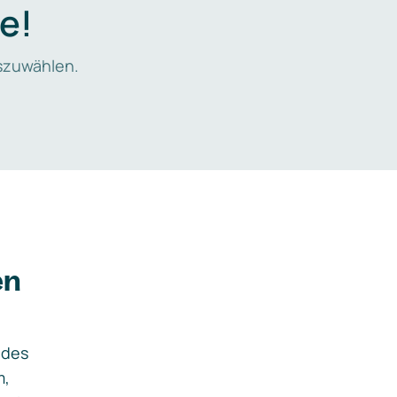
e!
zuwählen.
en
ides
m,