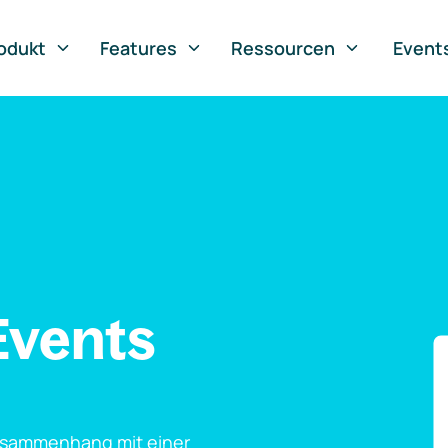
odukt
Features
Ressourcen
Event
Events
usammenhang mit einer