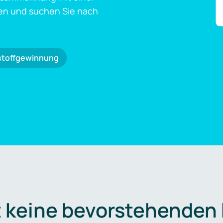
en und suchen Sie nach
stoffgewinnung
t keine bevorstehenden