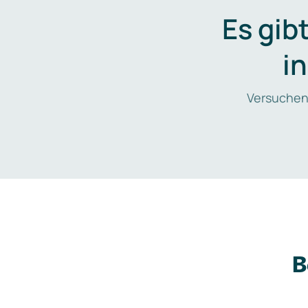
Es gib
i
Versuchen
B