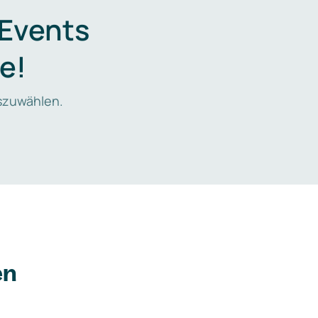
 Events
e!
zuwählen.
en