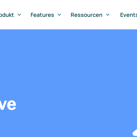
odukt
Features
Ressourcen
Event
ve