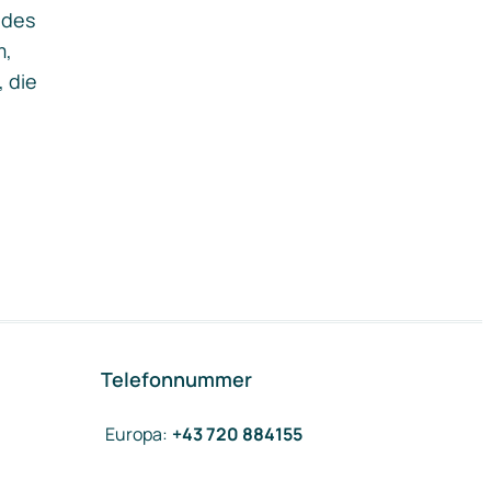
ides
m,
, die
Telefonnummer
Europa
:
+43 720 884155