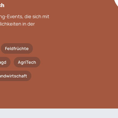
ch
g-Events, die sich mit
chkeiten in der
Feldfrüchte
agd
AgriTech
Landwirtschaft