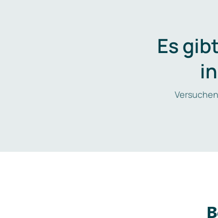
Es gib
i
Versuchen
B