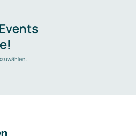
 Events
e!
zuwählen.
en