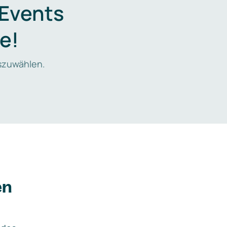
 Events
e!
zuwählen.
en