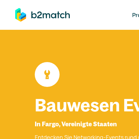
auptinhalt springen
Pr
Bauwesen E
In Fargo, Vereinigte Staaten
Entdecken Sie Networking-Events rund