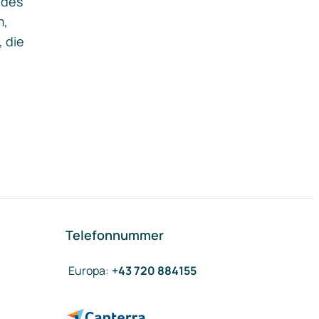
ides
m,
, die
Telefonnummer
Europa
:
+43 720 884155