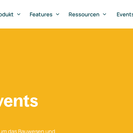
odukt
Features
Ressourcen
Event
vents
 um das Bauwesen und