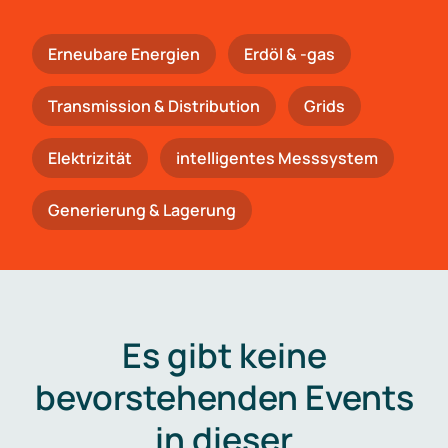
Erneubare Energien
Erdöl & -gas
Trans­mis­si­on & Distribution
Grids
Elektrizität
intelligentes Messsystem
Generierung & Lagerung
Es gibt keine
bevorstehenden Events
in dieser