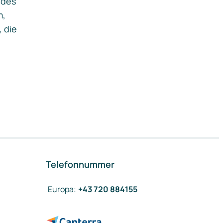
ides
m,
, die
Telefonnummer
Europa
:
+43 720 884155