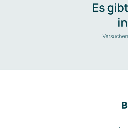
Es gib
i
Versuchen
B