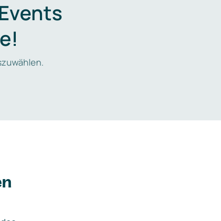
 Events
e!
zuwählen.
en