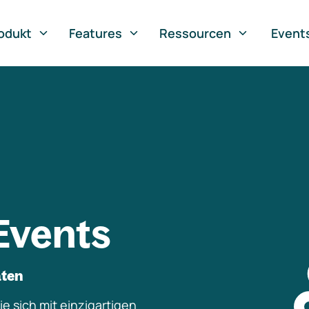
odukt
Features
Ressourcen
Event
Events
aten
e sich mit einzigartigen