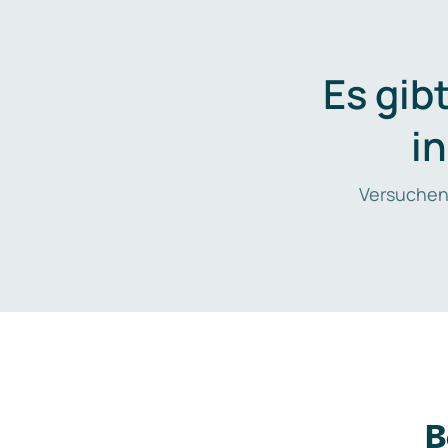
Es gib
i
Versuchen
B