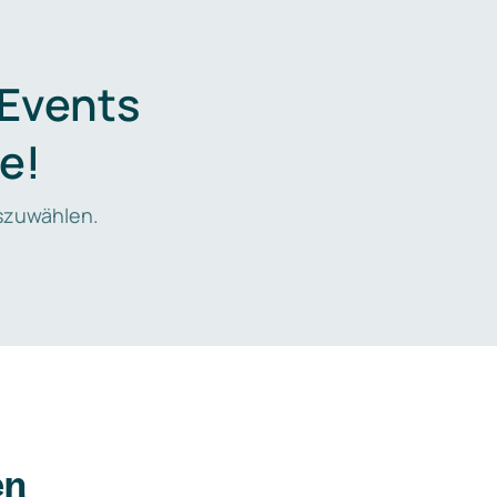
 Events
e!
zuwählen.
en