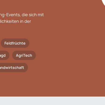
g-Events, die sich mit
chkeiten in der
Feldfrüchte
agd
AgriTech
Landwirtschaft