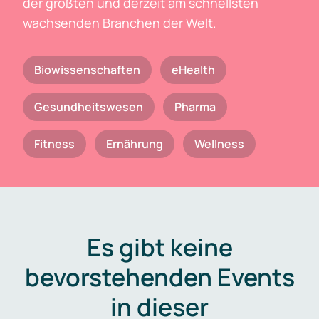
der größten und derzeit am schnellsten
wachsenden Branchen der Welt.
Biowissenschaften
eHealth
Gesundheitswesen
Pharma
Fitness
Ernährung
Wellness
Es gibt keine
bevorstehenden Events
in dieser