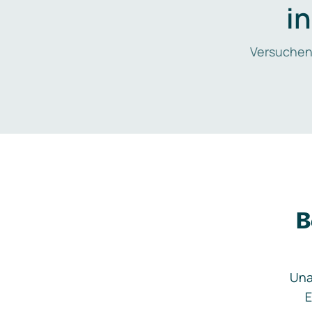
i
Versuchen
B
Una
E