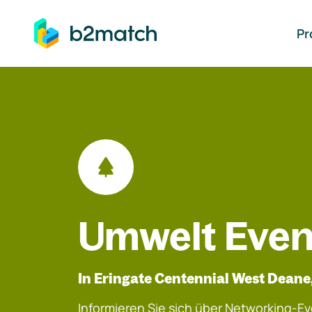
auptinhalt springen
Pr
Umwelt Even
In Eringate Centennial West Dean
Informieren Sie sich über Networking-Eve