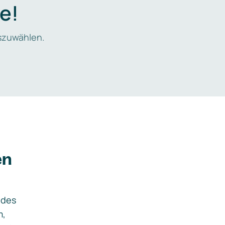
e!
zuwählen.
en
ides
m,