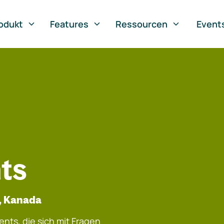
odukt
Features
Ressourcen
Event
ts
e, Kanada
nts, die sich mit Fragen