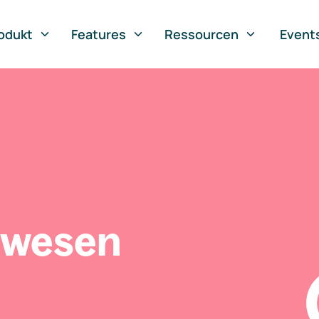
odukt
Features
Ressourcen
Event
swesen