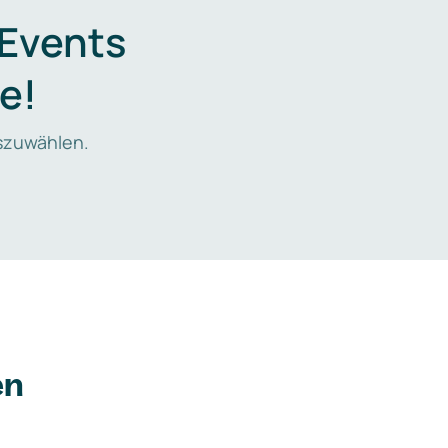
 Events
e!
zuwählen.
en