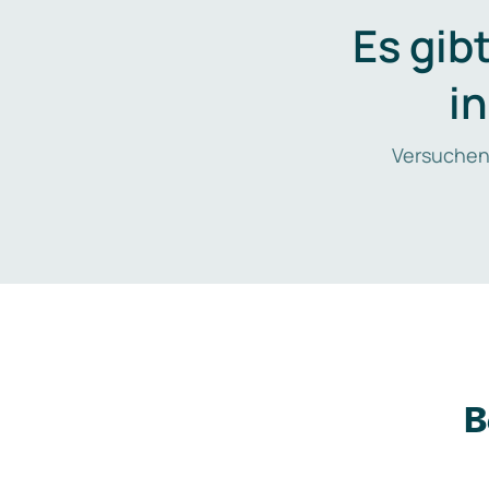
Es gib
i
Versuchen
B