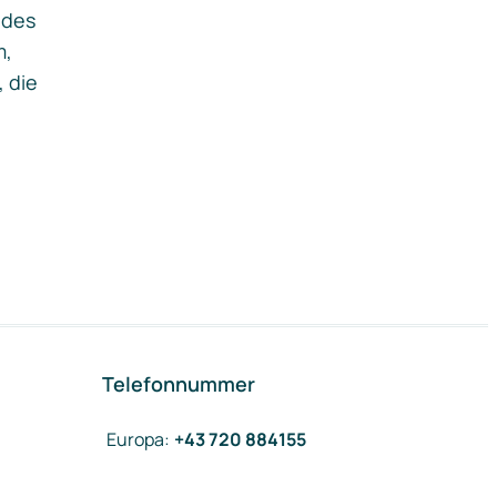
ides
m,
, die
Telefonnummer
Europa
:
+43 720 884155