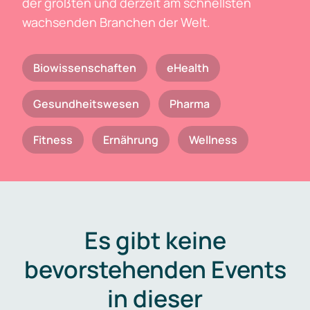
der größten und derzeit am schnellsten
wachsenden Branchen der Welt.
Biowissenschaften
eHealth
Gesundheitswesen
Pharma
Fitness
Ernährung
Wellness
Es gibt keine
bevorstehenden Events
in dieser