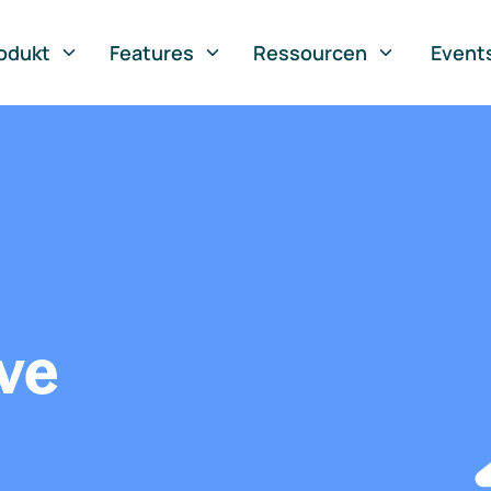
odukt
Features
Ressourcen
Event
ve