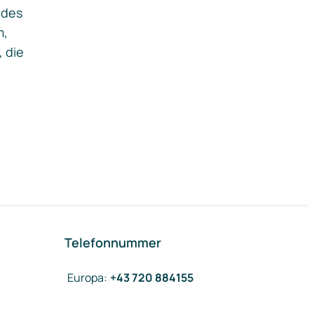
ides
m,
, die
Telefonnummer
Europa
:
+43 720 884155