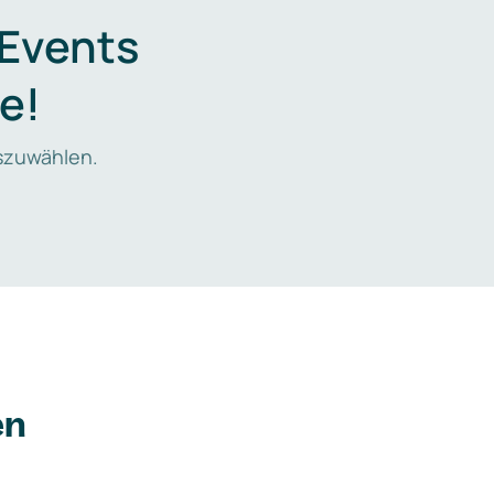
 Events
e!
zuwählen.
en