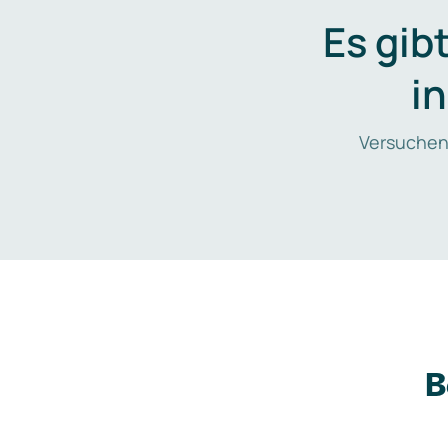
Es gib
i
Versuchen
B