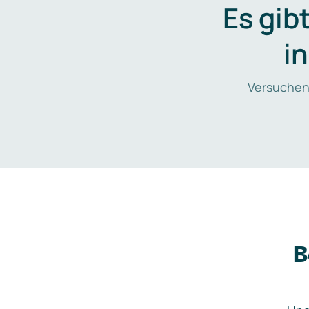
Es gib
i
Versuchen
B