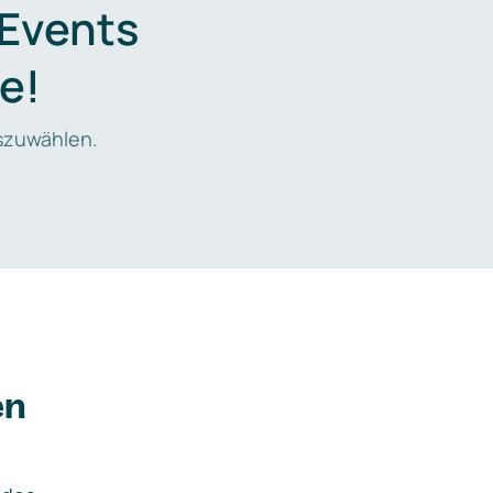
 Events
e!
zuwählen.
en