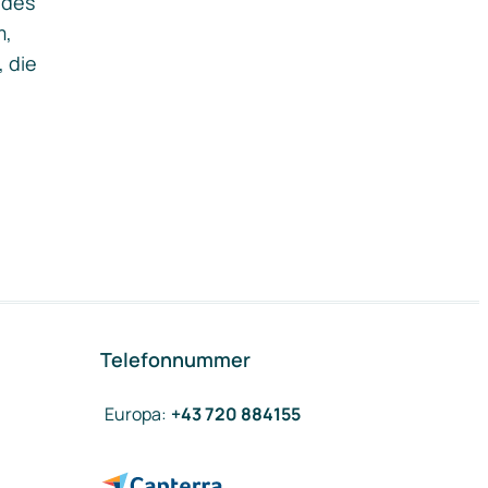
ides
m,
, die
Telefonnummer
Europa
:
+43 720 884155