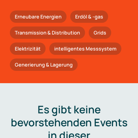
Erneubare Energien
Erdöl & -gas
Trans­mis­si­on & Distribution
Grids
Elektrizität
intelligentes Messsystem
Generierung & Lagerung
Es gibt keine
bevorstehenden Events
in dieser