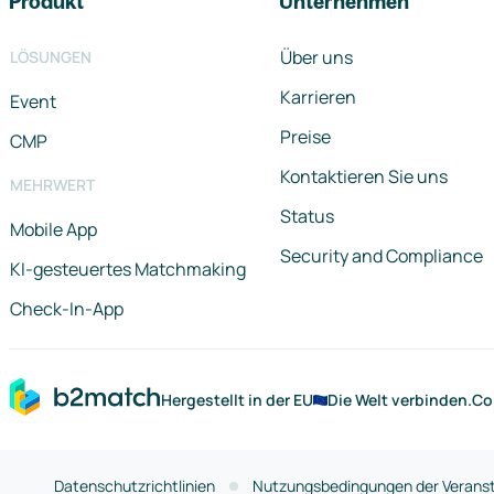
Produkt
Unternehmen
Über uns
LÖSUNGEN
Karrieren
Event
Preise
CMP
Kontaktieren Sie uns
MEHRWERT
Status
Mobile App
Security and Compliance
KI-gesteuertes Matchmaking
Check-In-App
Hergestellt in der EU
Die Welt verbinden.
Co
Datenschutzrichtlinien
Nutzungsbedingungen der Veranst