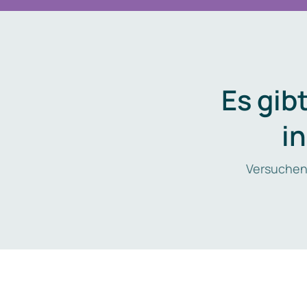
Es gib
i
Versuchen