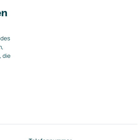
en
ides
m,
, die