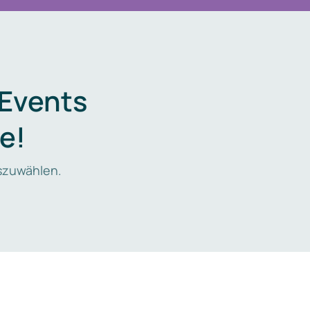
 Events
e!
zuwählen.