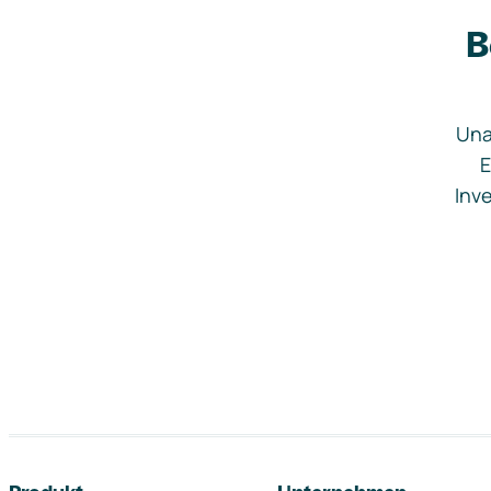
B
Una
E
Inve
Footer-Navigation