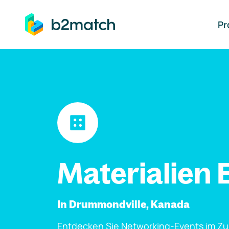
auptinhalt springen
Pr
Materialien 
In Drummondville, Kanada
Entdecken Sie Networking-Events im Z