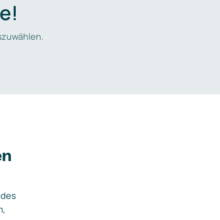
e!
zuwählen.
en
ides
m,