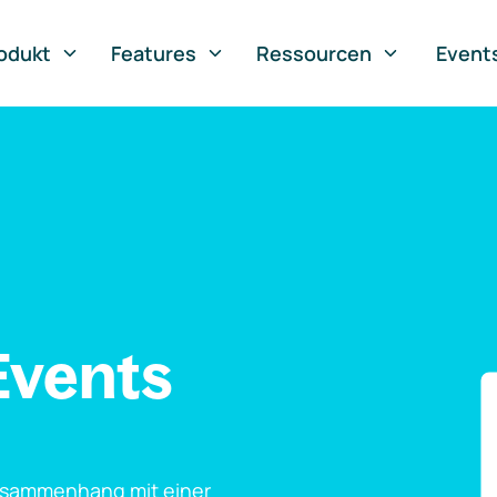
odukt
Features
Ressourcen
Event
Events
usammenhang mit einer