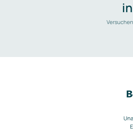
i
Versuchen
B
Una
E