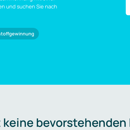
en und suchen Sie nach
stoffgewinnung
t keine bevorstehenden