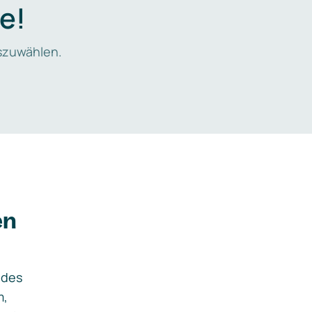
e!
zuwählen.
en
ides
m,