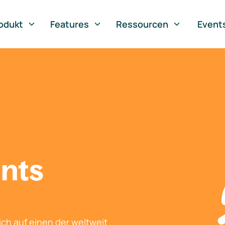
odukt
Features
Ressourcen
Event
nts
ch auf einen der weltweit