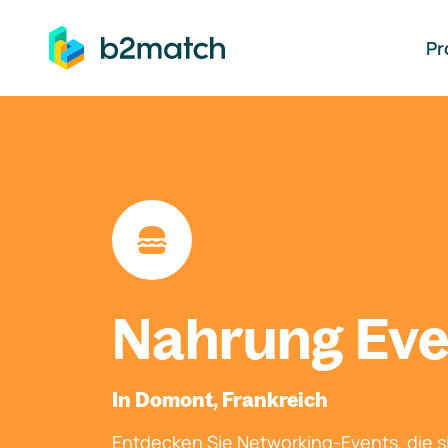
auptinhalt springen
Pr
Nahrung Eve
In Domont, Frankreich
Entdecken Sie Networking-Events, die si