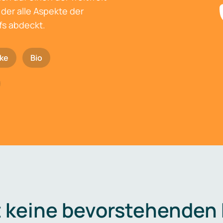
der alle Aspekte der
fs abdeckt.
ke
Bio
t keine bevorstehenden