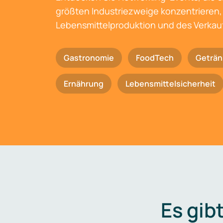
größten Industriezweige konzentrieren, 
Lebensmittelproduktion und des Verkau
Gastronomie
FoodTech
Geträn
Ernährung
Lebensmittelsicherheit
Es gib