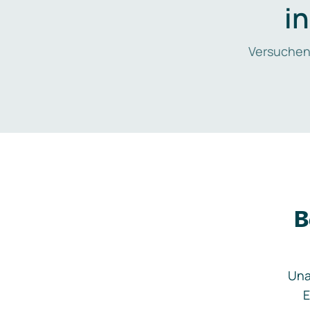
i
Versuchen
B
Una
E