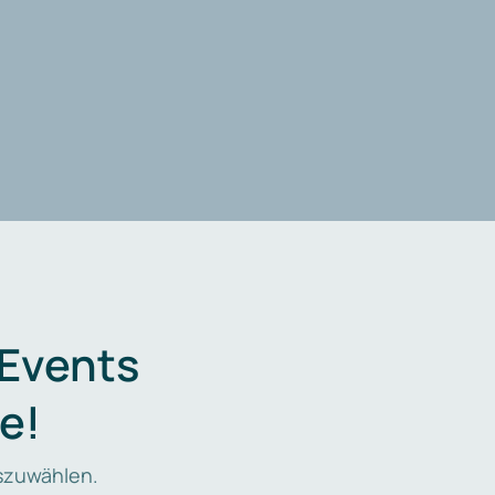
 Events
e!
zuwählen.