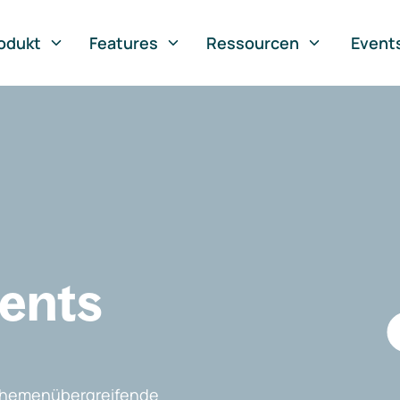
odukt
Features
Ressourcen
Event
vents
, themenübergreifende