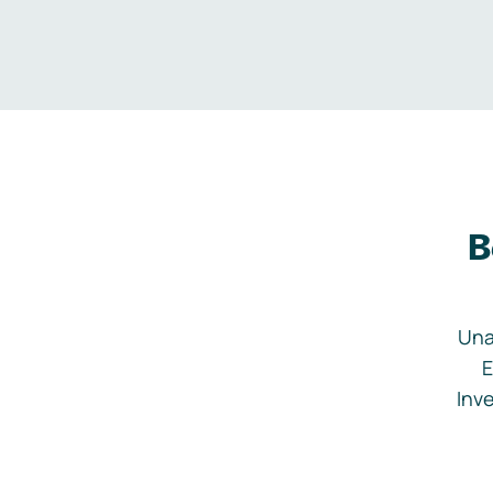
B
Una
E
Inve