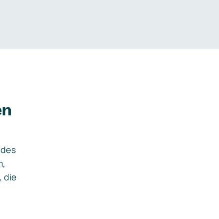
en
ides
m,
, die