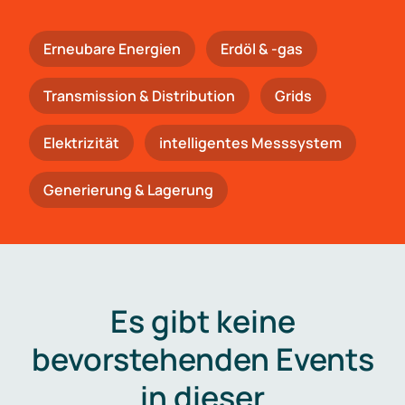
Erneubare Energien
Erdöl & -gas
Trans­mis­si­on & Distribution
Grids
Elektrizität
intelligentes Messsystem
Generierung & Lagerung
Es gibt keine
bevorstehenden Events
in dieser