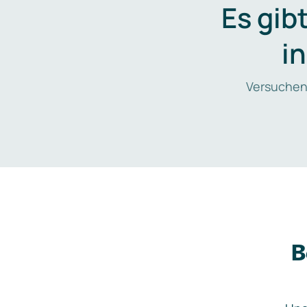
Es gib
i
Versuchen
B