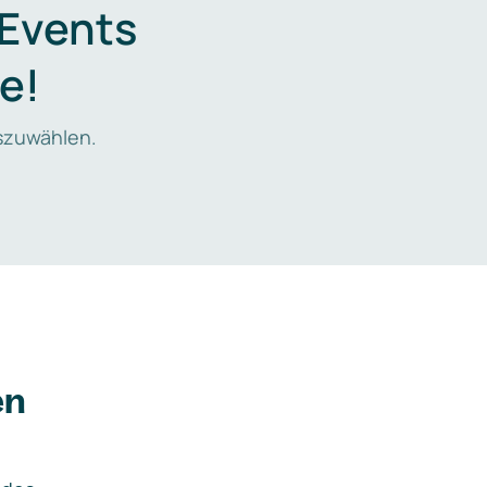
 Events
e!
zuwählen.
en