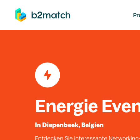
auptinhalt springen
Pr
Energie Eve
In Diepenbeek, Belgien
Entdecken Sie interessante Networkin