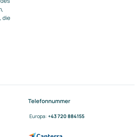
ides
m,
, die
Telefonnummer
Europa
:
+43 720 884155