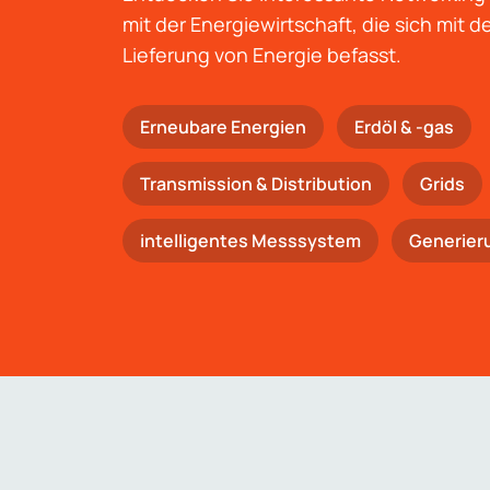
mit der Energiewirtschaft, die sich mit 
Lieferung von Energie befasst.
Erneubare Energien
Erdöl & -gas
Trans­mis­si­on & Distribution
Grids
intelligentes Messsystem
Generier