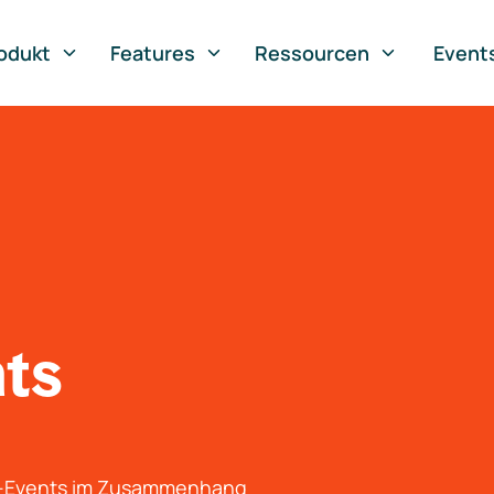
odukt
Features
Ressourcen
Event
nts
g-Events im Zusammenhang