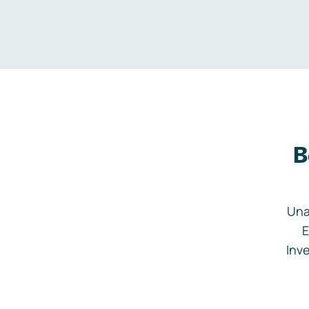
B
Una
E
Inve