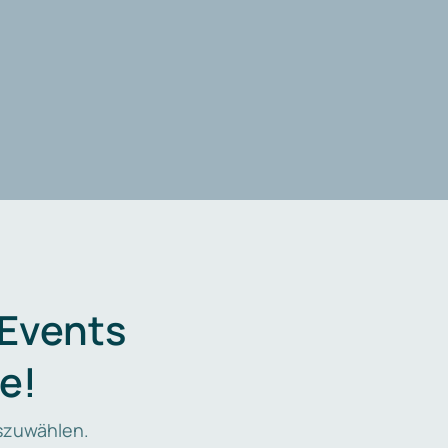
 Events
e!
zuwählen.