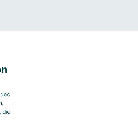
en
ides
m,
, die