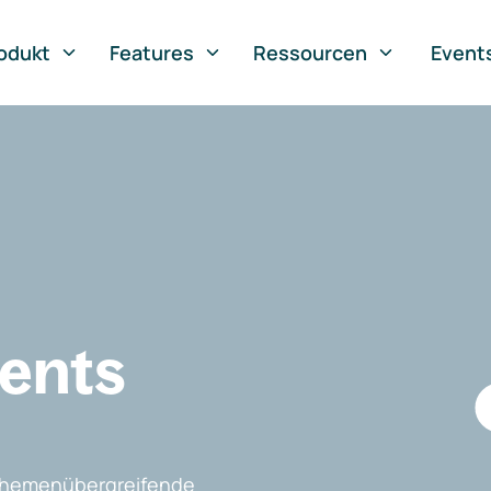
odukt
Features
Ressourcen
Event
vents
, themenübergreifende