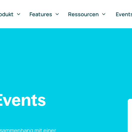
odukt
Features
Ressourcen
Event
Events
usammenhang mit einer