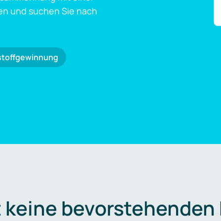
en und suchen Sie nach
stoffgewinnung
t keine bevorstehenden