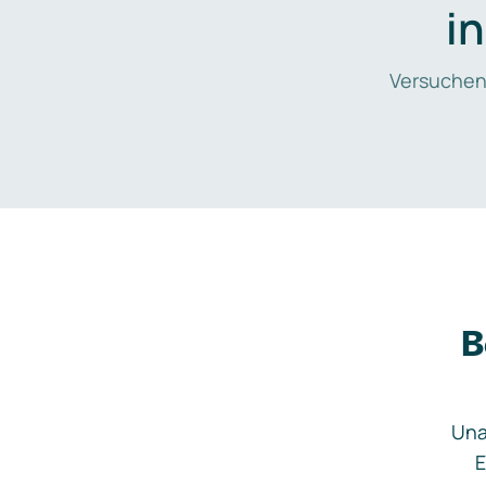
i
Versuchen
B
Una
E