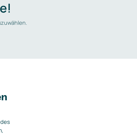
e!
zuwählen.
en
ides
m,