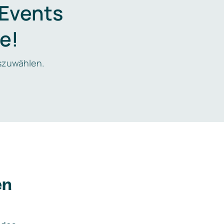
 Events
e!
zuwählen.
en