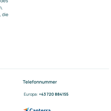
ides
m,
, die
Telefonnummer
Europa
:
+43 720 884155