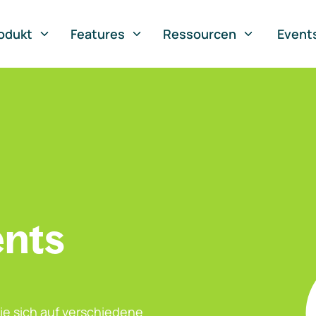
odukt
Features
Ressourcen
Event
ents
ie sich auf verschiedene