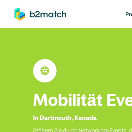
auptinhalt springen
Pr
Mobilität Ev
In Dartmouth, Kanada
Stöbern Sie durch Networking-Events, d