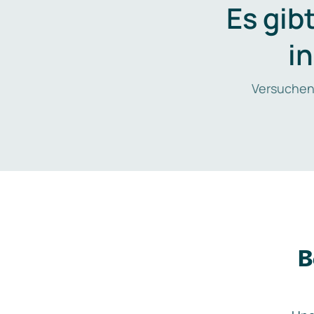
Es gib
i
Versuchen
B