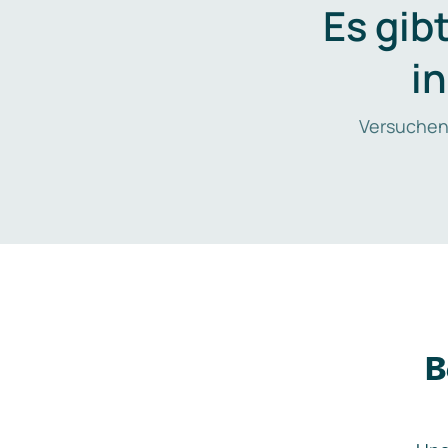
Es gib
i
Versuchen
B