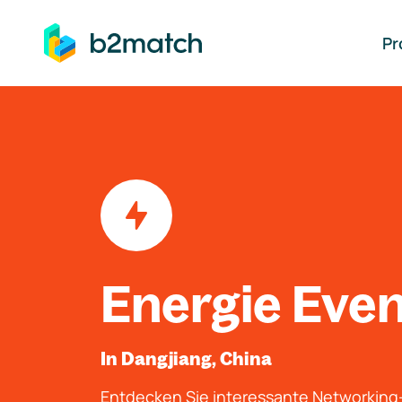
auptinhalt springen
Pr
Energie Eve
In Dangjiang, China
Entdecken Sie interessante Networkin