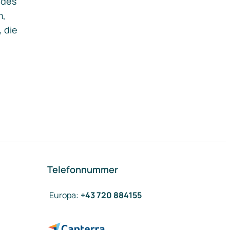
ides
m,
, die
Telefonnummer
Europa
:
+43 720 884155