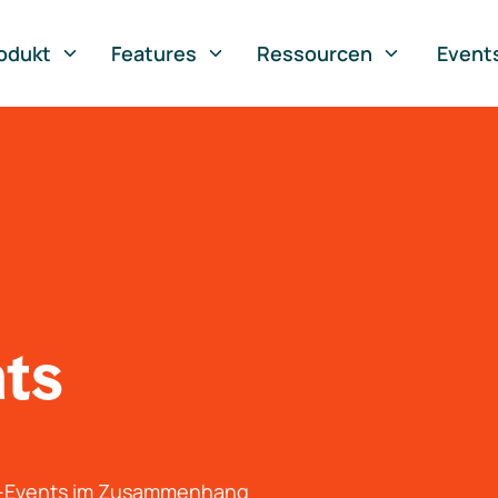
odukt
Features
Ressourcen
Event
nts
g-Events im Zusammenhang