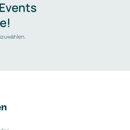
 Events
e!
zuwählen.
en