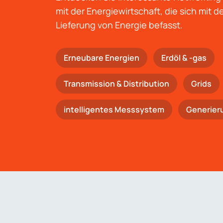
mit der Energiewirtschaft, die sich mit 
Lieferung von Energie befasst.
Erneubare Energien
Erdöl & -gas
Trans­mis­si­on & Distribution
Grids
intelligentes Messsystem
Generier