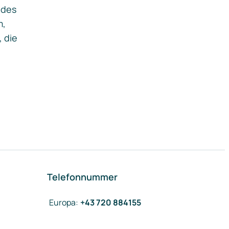
ides
m,
, die
Telefonnummer
Europa
:
+43 720 884155