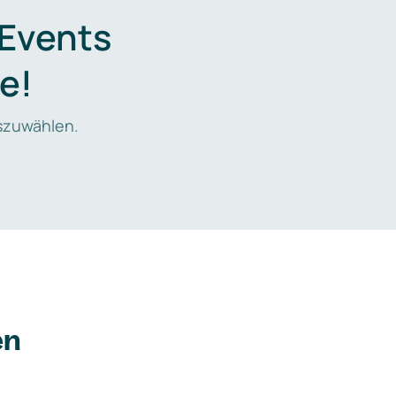
 Events
e!
zuwählen.
en