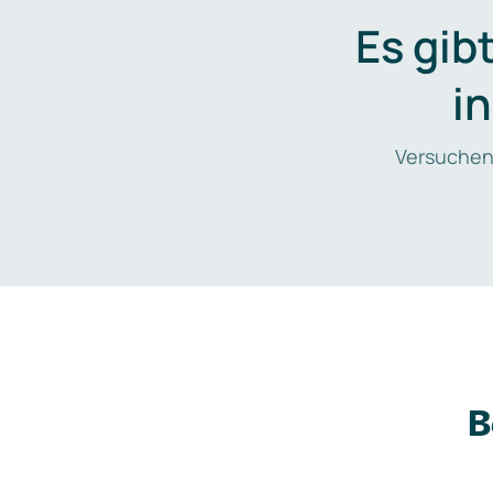
Es gib
i
Versuchen
B