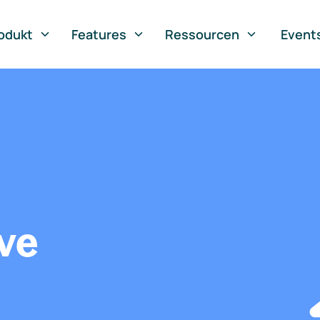
odukt
Features
Ressourcen
Event
ve