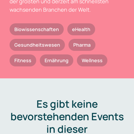
der größten und derzeit am schnellsten
wachsenden Branchen der Welt.
Biowissenschaften
eHealth
Gesundheitswesen
Pharma
Fitness
Ernährung
Wellness
Es gibt keine
bevorstehenden Events
in dieser