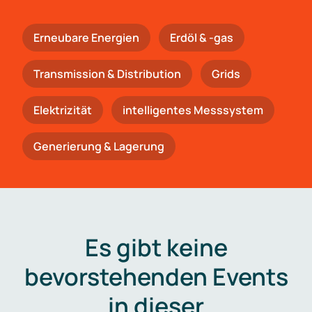
Erneubare Energien
Erdöl & -gas
Trans­mis­si­on & Distribution
Grids
Elektrizität
intelligentes Messsystem
Generierung & Lagerung
Es gibt keine
bevorstehenden Events
in dieser