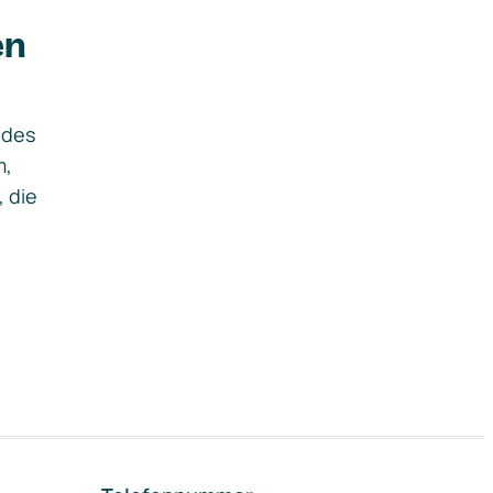
en
ides
m,
, die