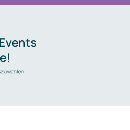
 Events
e!
zuwählen.