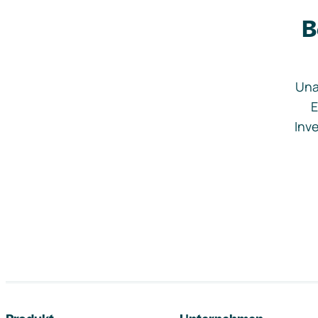
B
Una
E
Inve
Footer-Navigation