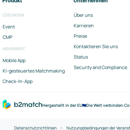
Produkt
Unternehmen
Über uns
LÖSUNGEN
Karrieren
Event
Preise
CMP
Kontaktieren Sie uns
MEHRWERT
Status
Mobile App
Security and Compliance
KI-gesteuertes Matchmaking
Check-In-App
Hergestellt in der EU
Die Welt verbinden.
Co
Datenschutzrichtlinien
Nutzungsbedingungen der Veranst