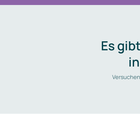
Es gib
i
Versuchen