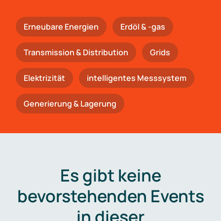
Erneubare Energien
Erdöl & -gas
Trans­mis­si­on & Distribution
Grids
Elektrizität
intelligentes Messsystem
Generierung & Lagerung
Es gibt keine
bevorstehenden Events
in dieser