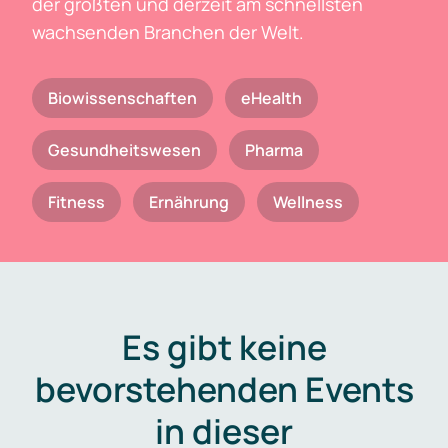
der größten und derzeit am schnellsten
wachsenden Branchen der Welt.
Biowissenschaften
eHealth
Gesundheitswesen
Pharma
Fitness
Ernährung
Wellness
Es gibt keine
bevorstehenden Events
in dieser