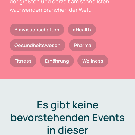
der größten und derzeit am schnellsten
wachsenden Branchen der Welt.
Biowissenschaften
eHealth
Gesundheitswesen
Pharma
Fitness
Ernährung
Wellness
Es gibt keine
bevorstehenden Events
in dieser