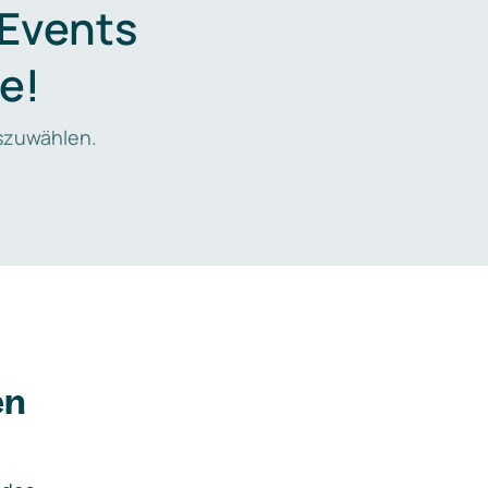
 Events
e!
zuwählen.
en