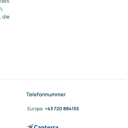
ides
m,
, die
Telefonnummer
Europa
:
+43 720 884155