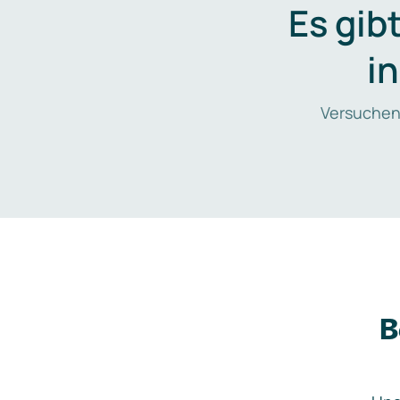
Es gib
i
Versuchen
B