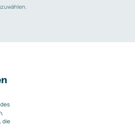
zuwählen.
en
ides
m,
, die