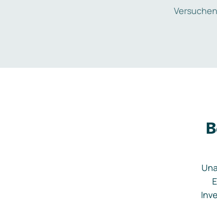
Versuchen
B
Una
E
Inve