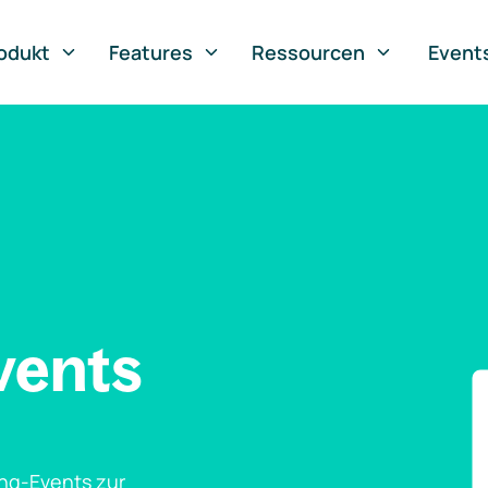
odukt
Features
Ressourcen
Event
vents
ng-Events zur