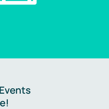
 Events
e!