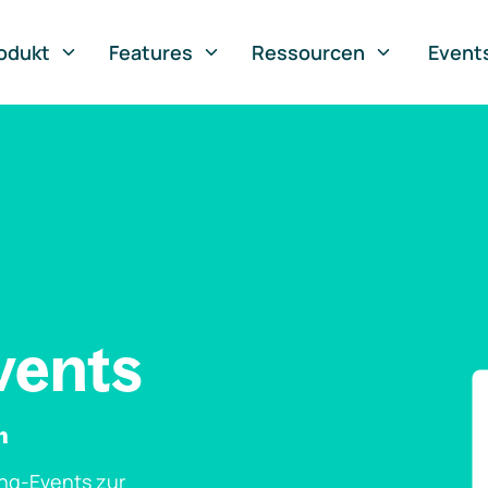
odukt
Features
Ressourcen
Event
vents
n
ng-Events zur