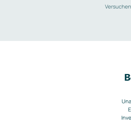
Versuchen
B
Una
E
Inve