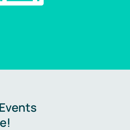
 Events
e!