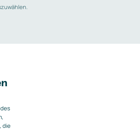
zuwählen.
en
ides
m,
, die